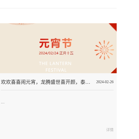
欢欢喜喜闹元宵，龙腾盛世喜开颜，泰和养老元宵喜乐会“热辣滚烫”！
2024-02-26
...
详情