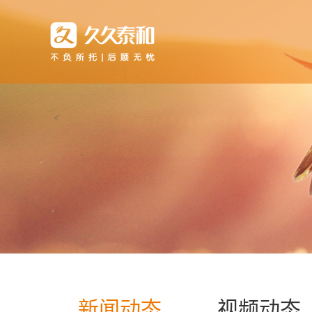
新闻动态
视频动态