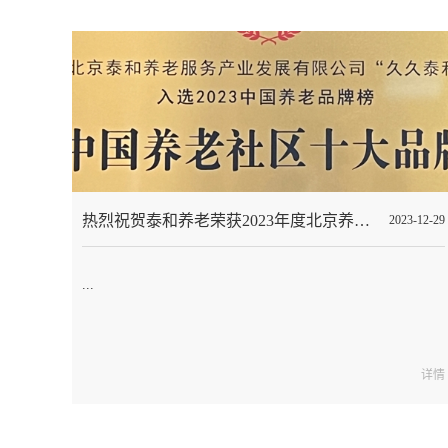
热烈祝贺泰和养老荣获2023年度北京养老社区十大品牌
2023-12-29
...
详情