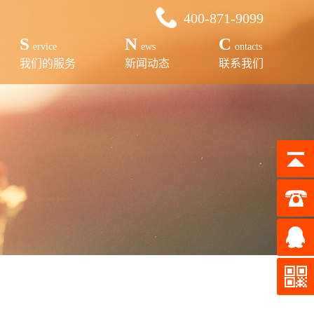
400-871-9099
S
N
C
ervice
ews
ontacts
我们的服务
新闻动态
联系我们