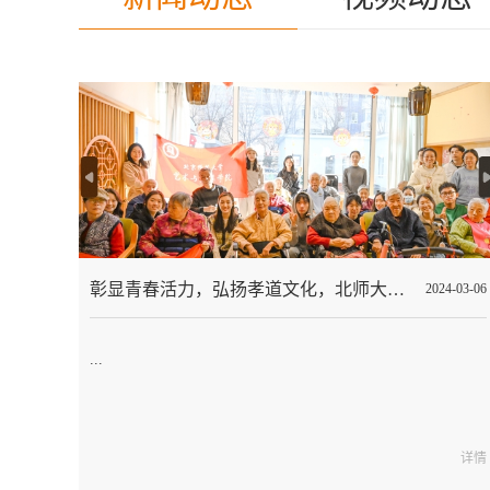
彰显青春活力，弘扬孝道文化，北师大志愿者慰问中关村照料中心
2024-03-06
...
详情