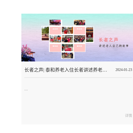
长者之声| 泰和养老入住长者讲述养老院里的点滴生活，纳兰园值得托付
2024-01-23
...
详情