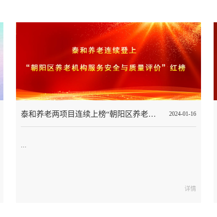
泰和养老两项目连续上榜“朝阳区养老机构服务安全与质量评价”红榜
2024-01-16
...
详情