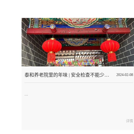
泰和养老院里的年味 | 安全检查不能少，平安喜乐过新年
2024-02-08
...
详情