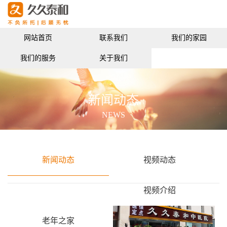
网站首页
联系我们
我们的家园
我们的服务
关于我们
新闻动态
NEWS
新闻动态
视频动态
视频介绍
老年之家