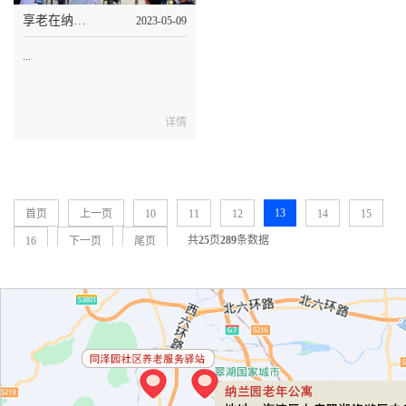
享老在纳兰，匠心伴夕阳 | 纳兰书友会
2023-05-09
...
详情
13
首页
上一页
10
11
12
14
15
共
25
页
289
条数据
16
下一页
尾页