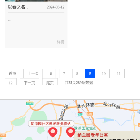
总监司洪伟，人力资源管理中心总
以春之名义，赴一场春之约会，泰和睿园正“植”有你
2024-03-12
监耿保强，泰和养老总经理苏庆
宇，管理团队以及各养老项目院长
...
参会，群策群...
详情
9
首页
上一页
6
7
8
10
11
共
25
页
289
条数据
12
下一页
尾页