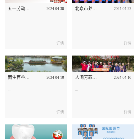
五一劳动节|他们身披光芒，守护着长者们的幸福晚年，致敬劳动者！
北京市养老服务人才“校企合作”对接会：泰和养老纳兰园携手高校共筑人才新高地
2024-04-30
2024-04-22
...
...
详情
详情
雨生百谷，福润泰和！最美的季节漫步北京小江南——泰和睿园
人间芳菲四月天，泰享游旅居陪您走遍祖国大江南北
2024-04-19
2024-04-10
...
...
详情
详情