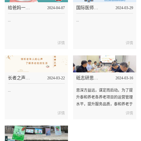
给爸妈一份口腔护理“大礼包”——口腔健康心脏无忧！
国际医师节|泰和养老“医养结合”托起长者幸福晚年
2024-04-07
2024-03-29
...
...
详情
详情
长者之声|中关村养老照料中心就是我温暖的家——丁奶奶入住感受
砥志研思谋发展 笃行致远启新篇！泰和养老召开运营管理会议
2024-03-22
2024-03-16
...
思深方益远，谋定而后动。为了提
升泰和养老各养老项目的运营管理
水平，提升服务品质，泰和养老于
2024年3月15日召开“砥志研思谋发
详情
详情
展 笃行致远启新篇”会议。北京中
关村科技发展（控股）股份有限公
司（sz.000931）总裁侯占军、副总
裁李斌、宋学武，运营管理中心副