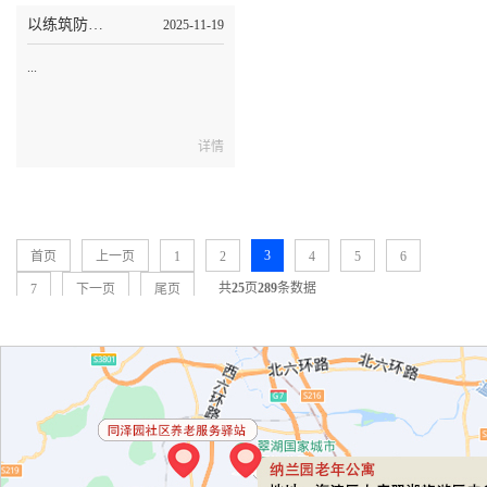
以练筑防 实战砺能，泰和养老开展应急综合实战演练
2025-11-19
...
详情
3
首页
上一页
1
2
4
5
6
共
25
页
289
条数据
7
下一页
尾页