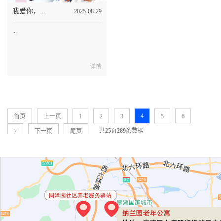
我爱你，始于初见，止于终老|七夕节
2025-08-29
...
详情
4
首页
上一页
1
2
3
5
6
共
25
页
289
条数据
7
下一页
尾页