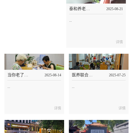
泰和养老左家庄项目，扎根社区以“七助”织就家门口的幸福晚年
2025-08-21
...
详情
当你老了，怎样安度晚年才幸福，来纳兰园寻找答案
医养联合，零距离关爱老人|纳兰园老年公寓
2025-08-14
2025-07-25
...
...
详情
详情