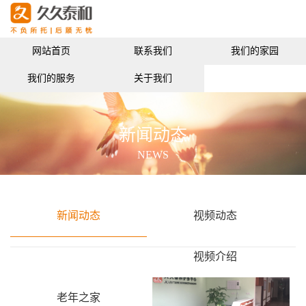
网站首页
联系我们
我们的家园
我们的服务
关于我们
新闻动态
NEWS
新闻动态
视频动态
视频介绍
老年之家