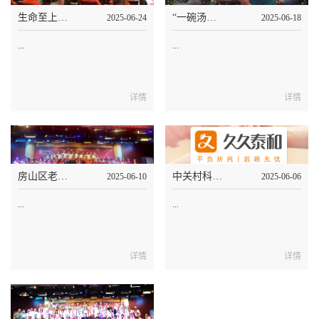
生命至上，牢记安全不放松，纳兰园老年公寓开展消防培训及演练
“一碗汤的距离”是多远？泰和养老社区养老项目为您提供便捷养老服务
2025-06-24
2025-06-18
...
...
详情
详情
房山区老干部艺术团奔赴泰和睿园，精彩演绎激情燃烧的岁月
中关村科技旗下泰和养老深耕养老，全方位为老年人服务
2025-06-10
2025-06-06
...
...
详情
详情